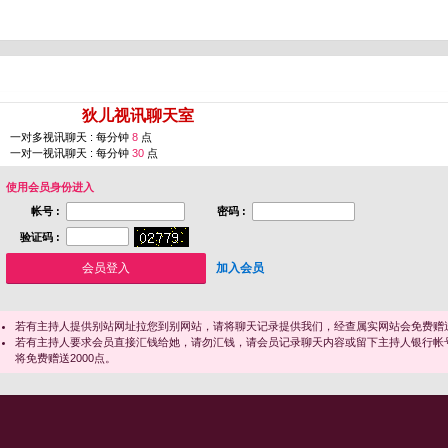
您即将进入 [
狄儿视讯聊天室
]
一对多视讯聊天 : 每分钟
8
点
一对一视讯聊天 : 每分钟
30
点
使用会员身份进入
帐号 :
密码 :
验证码 :
加入会员
若有主持人提供别站网址拉您到别网站，请将聊天记录提供我们，经查属实网站会免费赠送
若有主持人要求会员直接汇钱给她，请勿汇钱，请会员记录聊天内容或留下主持人银行帐
将免费赠送2000点。