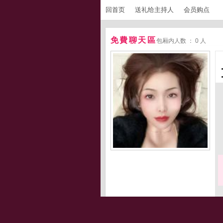
回首页
送礼给主持人
会员购点
免費聊天區
包厢内人数 ： 0 人