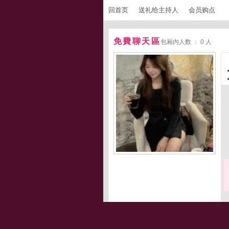
回首页
送礼给主持人
会员购点
免費聊天區
包厢内人数 ： 0 人