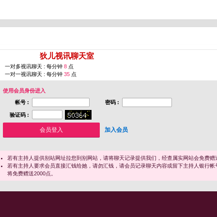
您即将进入 [
狄儿视讯聊天室
]
一对多视讯聊天 : 每分钟
8
点
一对一视讯聊天 : 每分钟
35
点
使用会员身份进入
帐号 :
密码 :
验证码 :
加入会员
若有主持人提供别站网址拉您到别网站，请将聊天记录提供我们，经查属实网站会免费赠送
若有主持人要求会员直接汇钱给她，请勿汇钱，请会员记录聊天内容或留下主持人银行帐
将免费赠送2000点。